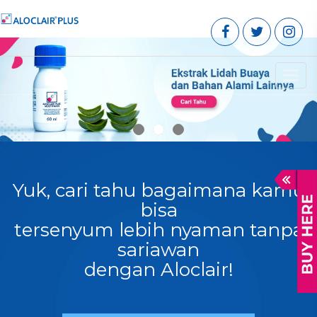
Toggl
navig
Yuk, cari tahu bagaimana kamu
bisa
tersenyum lebih nyaman tanpa
sariawan
dengan Aloclair!