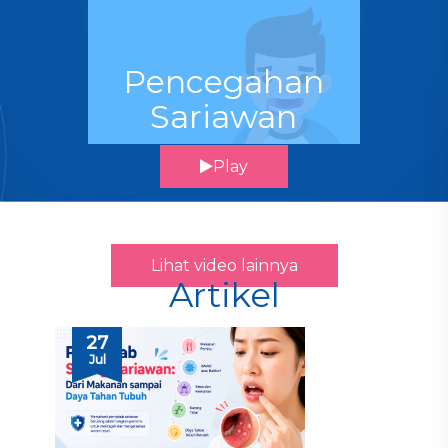
Pencegahan
Sariawan
Play
Lihat video lainnya
Artikel
27
Jul