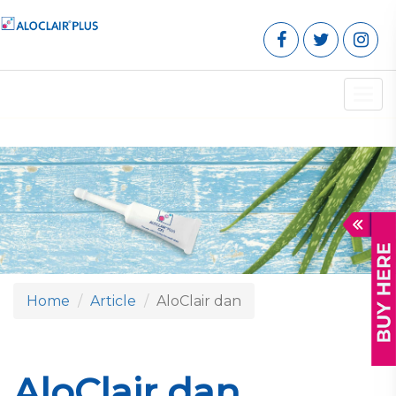
Toggl
navig
Home
Article
AloClair dan
AloClair dan