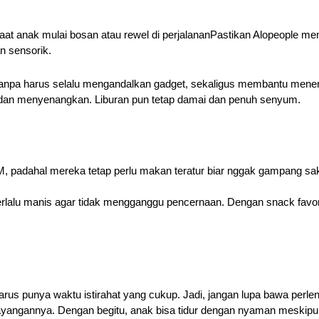
aat anak mulai bosan atau rewel di perjalananPastikan Alopeople
an sensorik.
 tanpa harus selalu mengandalkan gadget, sekaligus membantu me
ar dan menyenangkan. Liburan pun tetap damai dan penuh senyum.
M, padahal mereka tetap perlu makan teratur biar nggak gampang sak
rlalu manis agar tidak mengganggu pencernaan. Dengan snack favori
s punya waktu istirahat yang cukup. Jadi, jangan lupa bawa perlengka
yangannya. Dengan begitu, anak bisa tidur dengan nyaman meskipu