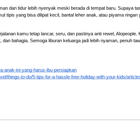
 dan tidur lebih nyenyak meski berada di tempat baru. Supaya tas ngg
 tipis yang bisa dilipat kecil, bantal leher anak, atau piyama ringan 
perjalanan kamu tetap lancar, seru, dan pastinya anti rewel, Alopeopl
, dan bahagia. Semoga liburan keluarga jadi lebih nyaman, penuh 
wa-anak-ini-yang-harus-ibu-persiapkan
avel/things-to-do/5-tips-for-a-hassle-free-holiday-with-your-kids/art